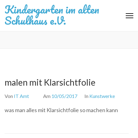
Zum
Kindergarten im alten
Inhalt
Schulhaus e.V.
springen
(Eingabetaste
drücken)
malen mit Klarsichtfolie
Von
IT Amt
Am
10/05/2017
In
Kunstwerke
was man alles mit Klarsichtfolie so machen kann