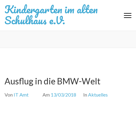
Zum
Kindergarten im alten
Inhalt
Schulhaus e.V.
springen
(Eingabetaste
drücken)
Ausflug in die BMW-Welt
Von
IT Amt
Am
13/03/2018
In
Aktuelles