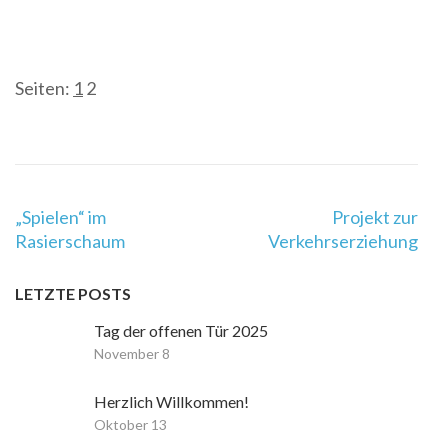
Seiten:
1
2
Beitragsnavigation
„Spielen“ im
Projekt zur
Rasierschaum
Verkehrserziehung
LETZTE POSTS
Tag der offenen Tür 2025
November 8
Herzlich Willkommen!
Oktober 13