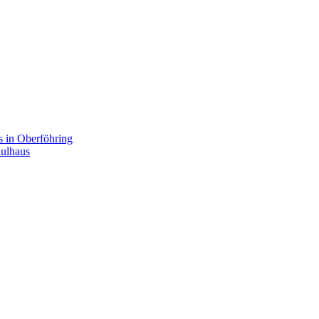
s in Oberföhring
hulhaus