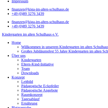
Impressum
finanzen@kiga-im-alten-schulhaus.de
+49 (0)89 3276 3439
finanzen@kiga-im-alten-schulhaus.de
+49 (0)89 3276 3439
Kindergarten im alten Schulhaus e.V.
Home
Willkommen in unserem Kindergarten im alten Schulhau
Großes Jubiläumsfest 55 Jahre Kindergarten im alten Sc
Über uns
Kindergarten
Eltern-Kind-Initiative
Team
Downloads
Konzept
Leitbild
Pädagogische Eckpfeiler
Pädagogische Angebote
Raumkonzept
Tagesablauf
Ernährung
Platzvergabe