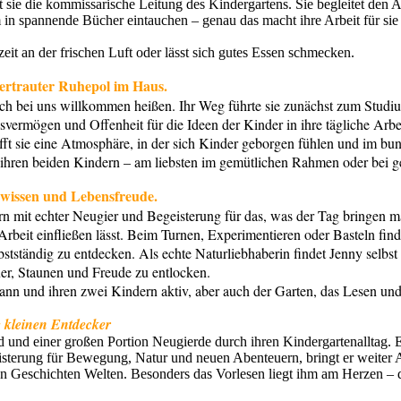
sie die kommissarische Leitung des Kindergartens. Sie begleitet den 
 in spannende Bücher eintauchen – genau das macht ihre Arbeit für sie s
uszeit an der frischen Luft oder lässt sich gutes Essen schmecken.
ertrauter Ruhepol im Haus.
lich bei uns willkommen heißen. Ihr Weg führte sie zunächst zum Studi
vermögen und Offenheit für die Ideen der Kinder in ihre tägliche Arbei
fft sie eine Atmosphäre, in der sich Kinder geborgen fühlen und im b
und ihren beiden Kindern – am liebsten im gemütlichen Rahmen oder b
chwissen und Lebensfreude.
dern mit echter Neugier und Begeisterung für das, was der Tag bringen m
 Arbeit einfließen lässt. Beim Turnen, Experimentieren oder Basteln fi
bstständig zu entdecken. Als echte Naturliebhaberin findet Jenny selb
er, Staunen und Freude zu entlocken.
Mann und ihren zwei Kindern aktiv, aber auch der Garten, das Lesen un
e kleinen Entdecker
d und einer großen Portion Neugierde durch ihren Kindergartenalltag. Es
eisterung für Bewegung, Natur und neuen Abenteuern, bringt er weiter
n Geschichten Welten. Besonders das Vorlesen liegt ihm am Herzen –