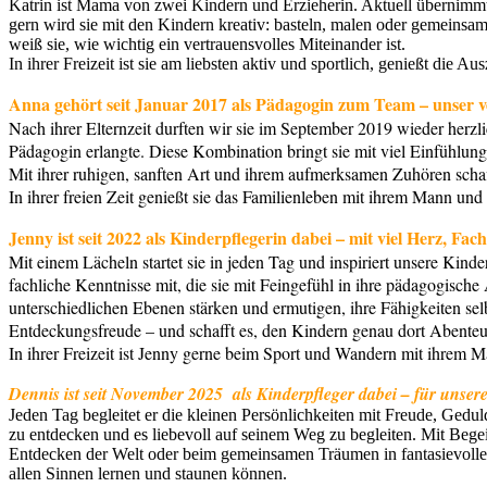
Katrin ist Mama von zwei Kindern und Erzieherin. Aktuell übernimmt 
gern wird sie mit den Kindern kreativ: basteln, malen oder gemeinsam
weiß sie, wie wichtig ein vertrauensvolles Miteinander ist.
In ihrer Freizeit ist sie am liebsten aktiv und sportlich, genießt die A
Anna gehört seit Januar 2017 als Pädagogin zum Team – unser v
Nach ihrer Elternzeit durften wir sie im September 2019 wieder herz
Pädagogin erlangte. Diese Kombination bringt sie mit viel Einfühlungs
Mit ihrer ruhigen, sanften Art und ihrem aufmerksamen Zuhören scha
In ihrer freien Zeit genießt sie das Familienleben mit ihrem Mann 
Jenny ist seit 2022 als Kinderpflegerin dabei – mit viel Herz, Fa
Mit einem Lächeln startet sie in jeden Tag und inspiriert unsere Kin
fachliche Kenntnisse mit, die sie mit Feingefühl in ihre pädagogische
unterschiedlichen Ebenen stärken und ermutigen, ihre Fähigkeiten sel
Entdeckungsfreude – und schafft es, den Kindern genau dort Abenteu
In ihrer Freizeit ist Jenny gerne beim Sport und Wandern mit ihrem 
Dennis ist seit November 2025 als Kinderpfleger dabei – für unser
Jeden Tag begleitet er die kleinen Persönlichkeiten mit Freude, Gedul
zu entdecken und es liebevoll auf seinem Weg zu begleiten. Mit Beg
Entdecken der Welt oder beim gemeinsamen Träumen in fantasievolle
allen Sinnen lernen und staunen können.