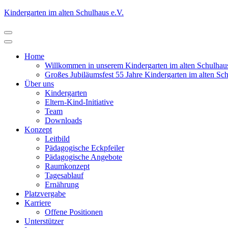
Zum
Kindergarten im alten Schulhaus e.V.
Inhalt
springen
(Eingabetaste
drücken)
Home
Willkommen in unserem Kindergarten im alten Schulhau
Großes Jubiläumsfest 55 Jahre Kindergarten im alten Sc
Über uns
Kindergarten
Eltern-Kind-Initiative
Team
Downloads
Konzept
Leitbild
Pädagogische Eckpfeiler
Pädagogische Angebote
Raumkonzept
Tagesablauf
Ernährung
Platzvergabe
Karriere
Offene Positionen
Unterstützer