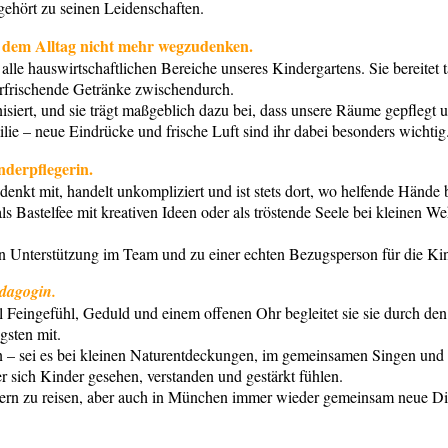
 gehört zu seinen Leidenschaften.
us dem Alltag nicht mehr wegzudenken.
e hauswirtschaftlichen Bereiche unseres Kindergartens. Sie bereitet t
 erfrischende Getränke zwischendurch.
siert, und sie trägt maßgeblich dazu bei, dass unsere Räume gepflegt u
milie – neue Eindrücke und frische Luft sind ihr dabei besonders wichtig
nderpflegerin.
ie denkt mit, handelt unkompliziert und ist stets dort, wo helfende Händ
ls Bastelfee mit kreativen Ideen oder als tröstende Seele bei kleine
en Unterstützung im Team und zu einer echten Bezugsperson für die Kin
ädagogin.
 Feingefühl, Geduld und einem offenen Ohr begleitet sie sie durch den 
gsten mit.
en – sei es bei kleinen Naturentdeckungen, im gemeinsamen Singen und T
 sich Kinder gesehen, verstanden und gestärkt fühlen.
Kindern zu reisen, aber auch in München immer wieder gemeinsam neue D