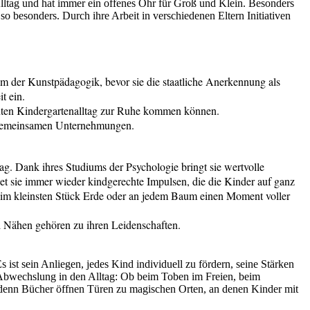
Alltag und hat immer ein offenes Ohr für Groß und Klein. Besonders
o besonders. Durch ihre Arbeit in verschiedenen Eltern Initiativen
um der Kunstpädagogik, bevor sie die staatliche Anerkennung als
t ein.
unten Kindergartenalltag zur Ruhe kommen können.
ei gemeinsamen Unternehmungen.
ag. Dank ihres Studiums der Psychologie bringt sie wertvolle
ndet sie immer wieder kindgerechte Impulsen, die die Kinder auf ganz
st im kleinsten Stück Erde oder an jedem Baum einen Moment voller
d Nähen gehören zu ihren Leidenschaften.
 ist sein Anliegen, jedes Kind individuell zu fördern, seine Stärken
 Abwechslung in den Alltag: Ob beim Toben im Freien, beim
 denn Bücher öffnen Türen zu magischen Orten, an denen Kinder mit