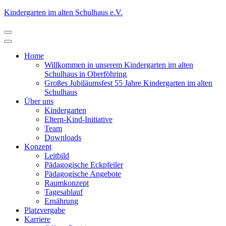
Zum
Kindergarten im alten Schulhaus e.V.
Inhalt
springen
(Eingabetaste
drücken)
Home
Willkommen in unserem Kindergarten im alten
Schulhaus in Oberföhring
Großes Jubiläumsfest 55 Jahre Kindergarten im alten
Schulhaus
Über uns
Kindergarten
Eltern-Kind-Initiative
Team
Downloads
Konzept
Leitbild
Pädagogische Eckpfeiler
Pädagogische Angebote
Raumkonzept
Tagesablauf
Ernährung
Platzvergabe
Karriere