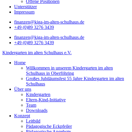
Offene Positionen
Unterstützer
Impressum
finanzen@kiga-im-alten-schulhaus.de
+49 (0)89 3276 3439
finanzen@kiga-im-alten-schulhaus.de
+49 (0)89 3276 3439
Kindergarten im alten Schulhaus e.V.
Home
Willkommen in unserem Kindergarten im alten
Schulhaus in Oberföhring
Großes Jubiläumsfest 55 Jahre Kindergarten im alten
Schulhaus
Über uns
Kindergarten
Eltern-Kind-Initiative
Team
Downloads
Konzept
Leitbild
Pädagogische Eckpfeiler
Pädagogische Angebote