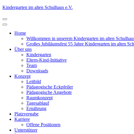
Zum
Kindergarten im alten Schulhaus e.V.
Inhalt
springen
(Eingabetaste
drücken)
Home
Willkommen in unserem Kindergarten im alten Schulhau
Großes Jubiläumsfest 55 Jahre Kindergarten im alten Sc
Über uns
Kindergarten
Eltern-Kind-Initiative
Team
Downloads
Konzept
Leitbild
Pädagogische Eckpfeiler
Pädagogische Angebote
Raumkonzept
Tagesablauf
Ernährung
Platzvergabe
Karriere
Offene Positionen
Unterstützer