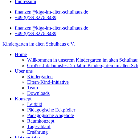
Impressum
finanzen@kiga-im-alten-schulhaus.de
+49 (0)89 3276 3439
finanzen@kiga-im-alten-schulhaus.de
+49 (0)89 3276 3439
Kindergarten im alten Schulhaus e.V.
Home
Willkommen in unserem Kindergarten im alten Schulhau
Großes Jubiläumsfest 55 Jahre Kindergarten im alten Sc
Über uns
Kindergarten
Eltern-Kind-Initiative
Team
Downloads
Konzept
Leitbild
Pädagogische Eckpfeiler
Pädagogische Angebote
Raumkonzept
Tagesablauf
Ernährung
Platzvergabe