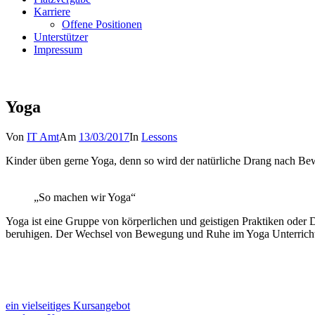
Karriere
Offene Positionen
Unterstützer
Impressum
Yoga
Von
IT Amt
Am
13/03/2017
In
Lessons
Kinder üben gerne Yoga, denn so wird der natürliche Drang nach Bew
„So machen wir Yoga“
Yoga ist eine Gruppe von körperlichen und geistigen Praktiken oder Di
beruhigen. Der Wechsel von Bewegung und Ruhe im Yoga Unterricht f
Beitragsnavigation
ein vielseitiges Kursangebot