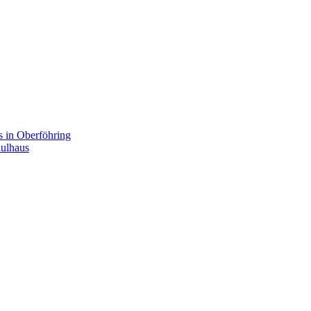
s in Oberföhring
hulhaus