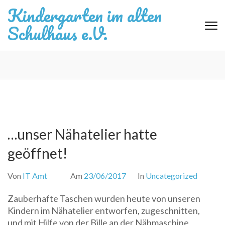
Zum
Kindergarten im alten
Inhalt
Schulhaus e.V.
springen
(Eingabetaste
drücken)
…unser Nähatelier hatte
geöffnet!
Von
IT Amt
Am
23/06/2017
In
Uncategorized
Zauberhafte Taschen wurden heute von unseren
Kindern im Nähatelier entworfen,
zugeschnitten,
und mit Hilfe von der Bille an der Nähmaschine