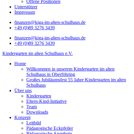
Offene Positionen
Unterstützer
Impressum
finanzen@kiga-im-alten-schulhaus.de
+49 (0)89 3276 3439
finanzen@kiga-im-alten-schulhaus.de
+49 (0)89 3276 3439
Kindergarten im alten Schulhaus e.V.
Home
Willkommen in unserem Kindergarten im alten
Schulhaus in Oberföhring
Großes Jubiläumsfest 55 Jahre Kindergarten im alten
Schulhaus
Über uns
Kindergarten
Eltern-Kind-Initiative
Team
Downloads
Konzept
Leitbild
Pädagogische Eckpfeiler
Pädagogische Angebote