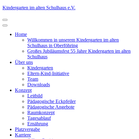
Zum
Kindergarten im alten Schulhaus e.V.
Inhalt
springen
(Eingabetaste
drücken)
Home
Willkommen in unserem Kindergarten im alten
Schulhaus in Oberföhring
Großes Jubiläumsfest 55 Jahre Kindergarten im alten
Schulhaus
Über uns
Kindergarten
Eltern-Kind-Initiative
Team
Downloads
Konzept
Leitbild
Pädagogische Eckpfeiler
Pädagogische Angebote
Raumkonzept
Tagesablauf
Ernährung
Platzvergabe
Karriere